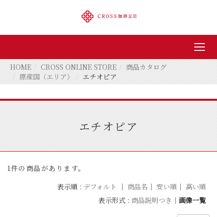
HOME
CROSS ONLINE STORE
商品カタログ
原産国（エリア）
エチオピア
エチオピア
1件の商品があります。
表示順 :
デフォルト
｜
商品名
｜
安い順
｜
高い順
表示形式 :
商品説明つき
｜
画像一覧