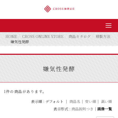
HOME
CROSS ONLINE STORE
商品カタログ
精製方法
嫌気性発酵
嫌気性発酵
1件の商品があります。
表示順 : デフォルト ｜
商品名
｜
安い順
｜
高い順
表示形式 :
商品説明つき
｜
画像一覧