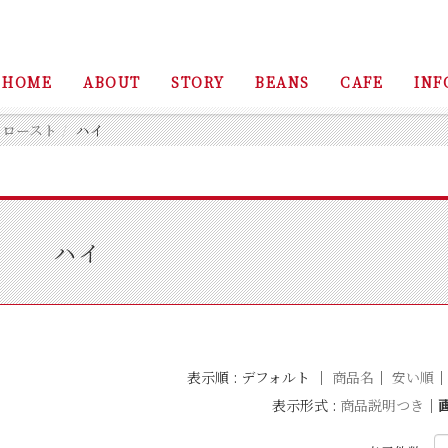
HOME
ABOUT
STORY
BEANS
CAFE
INF
ロースト
ハイ
ハイ
表示順 : デフォルト ｜
商品名
｜
安い順
表示形式 :
商品説明つき
｜