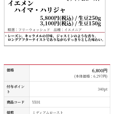
6,800円
価格
(本体価格：6,297円)
付与ポイン
340pt
ト
商品コード
YE01
焙煎
ミディアムロースト