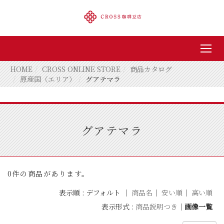
HOME
CROSS ONLINE STORE
商品カタログ
原産国（エリア）
グアテマラ
グアテマラ
0件の商品があります。
表示順 : デフォルト ｜
商品名
｜
安い順
｜
高い順
表示形式 :
商品説明つき
｜
画像一覧